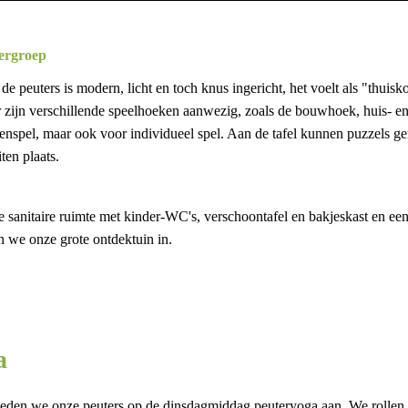
ergroep
e peuters is modern, licht en toch knus ingericht, het voelt als "thuis
r zijn verschillende speelhoeken aanwezig, zoals de bouwhoek, huis- 
enspel, maar ook voor individueel spel. Aan de tafel kunnen puzzels g
iten plaats.
hte sanitaire ruimte met kinder-WC's, verschoontafel en bakjeskast en e
n we onze grote ontdektuin in.
a
eden we onze peuters op de dinsdagmiddag peuteryoga aan. We rollen o