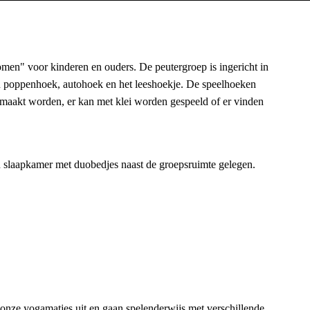
komen" voor kinderen en ouders. De peutergroep is ingericht in
en poppenhoek, autohoek en het leeshoekje. De speelhoeken
emaakt worden, er kan met klei worden gespeeld of er vinden
en slaapkamer met duobedjes naast de groepsruimte gelegen.
nze yogamatjes uit en gaan spelenderwijs met verschillende