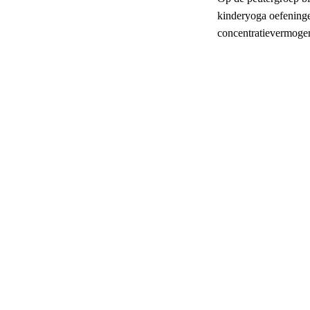
kinderyoga oefeninge
concentratievermoge